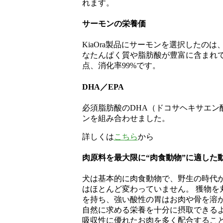
れます。
サーモンの栄養価
KiaOra製品にサーモンを選択したの
なたんぱく質や脂肪酸が豊富に含まれて
点、消化率99%です。
DHA／EPA
必須脂肪酸のDHA（ドコサヘキサエン
ンを組み合わせました。
詳しくは
こちら
から
肉原料を最大限に“肉食動物”に適した
犬は基本的に肉食動物で、野生の時代
はほとんど変わっていません。 獲物を
を持ち、強い酸性の胃はお肉や骨を溶かし
自然に求める栄養を十分に摂取できるよ
吸収性に優れたお肉を多く配合すること